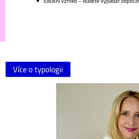
luxusní vzhled – budete vypadat odpočat
Více o typologii