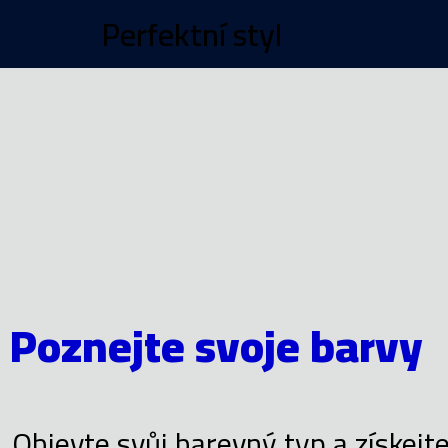
Perfektní styl
Poznejte svoje barvy
Objevte svůj barevný typ a získejt