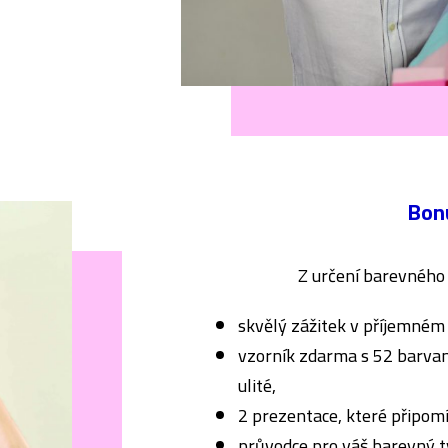
Bon
Z určení barevného 
skvělý zážitek v příjemném 
vzorník zdarma s 52 barvam
ulité,
2 prezentace, které připomí
průvodce pro váš barevný t