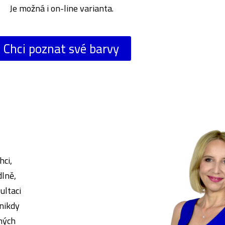
Je možná i on-line varianta.
Chci poznat své barvy
hci,
dlně,
ultaci
 nikdy
vných