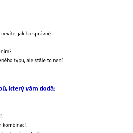
 nevíte, jak ho správně
čením?
vného typu, ale stále to není
pů, který vám dodá:
í,
h kombinací,