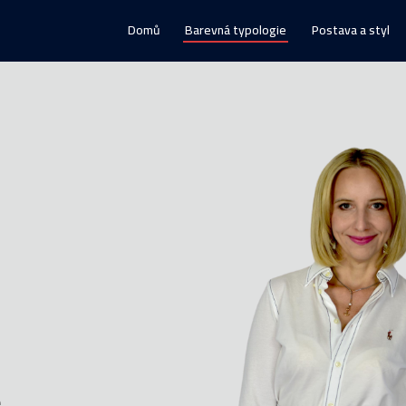
Domů
Barevná typologie
Postava a styl
e