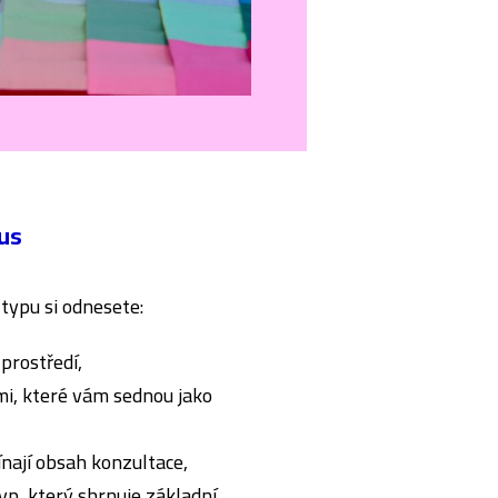
us
typu si odnesete:
prostředí,
i, které vám sednou jako
nají obsah konzultace,
yp, který shrnuje základní