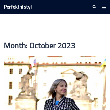
Skip
Perfektní styl
Togg
Search
to
men
content
Month:
October 2023