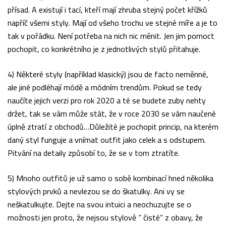
přísad. A existují i tací, kteří mají zhruba stejný počet křížků
napříč všemi styly. Mají od všeho trochu ve stejné míře a je to
tak v pořádku. Není potřeba na nich nic měnit. Jen jim pomoct
pochopit, co konkrétního je z jednotlivých stylů přitahuje.
4) Některé styly (například klasický) jsou de facto neměnné,
ale jiné podléhají módě a módním trendům. Pokud se tedy
naučíte jejich verzi pro rok 2020 a té se budete zuby nehty
držet, tak se vám může stát, že v roce 2030 se vám naučené
úplně ztratí z obchodů…Důležité je pochopit princip, na kterém
daný styl funguje a vnímat outfit jako celek a s odstupem.
Pitvání na detaily způsobí to, že se v tom ztratíte.
5) Mnoho outfitů je už samo o sobě kombinací hned několika
stylových prvků a nevlezou se do škatulky. Ani vy se
neškatulkujte. Dejte na svou intuici a neochuzujte se o
možnosti jen proto, že nejsou stylově ” čisté” z obavy, že