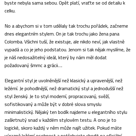
byste nebyla sama sebou. Opět platí, vraťte se od detailu k
celku.
No a abychom si v tom udělaly tak trochu pořádek, začneme
dnes elegantním stylem. On je tak trochu jako žena pana
Colomba. Všichni tuší, že existuje, ale nikdo neví, jak vlastně
vypadá a co je jeho podstatou. Jenom si tak nějak myslíme, že
je náš nedosažitelný ideál, který by nám měl dodat
požadovaný šmrnc a grácii….
Elegantní styl je uvolněnější než klasický a upravenější, než
ležérní. Je pohodlnější, než dramatický styl a jednodušší než
styl ženský. Je to styl moderní, propracovaný, svěží,
sofistikovaný a může být v dobré slova smyslu
minimalistický. Nějaký ten bodík najdeme u elegantního stylu
zaškrtnutý snad v každém stylovém testu. A ono je to
logické, skoro každý v něm může najít užitek. Pokud máte
výrazně ležérní osobnost a potřebujete chodit na oficiální