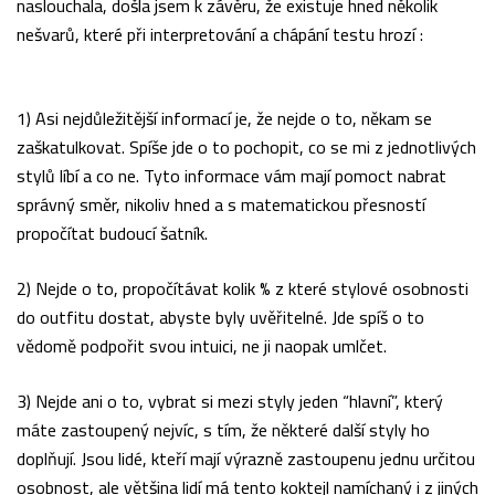
naslouchala, došla jsem k závěru, že existuje hned několik
nešvarů, které při interpretování a chápání testu hrozí :
1) Asi nejdůležitější informací je, že nejde o to, někam se
zaškatulkovat. Spíše jde o to pochopit, co se mi z jednotlivých
stylů líbí a co ne. Tyto informace vám mají pomoct nabrat
správný směr, nikoliv hned a s matematickou přesností
propočítat budoucí šatník.
2) Nejde o to, propočítávat kolik % z které stylové osobnosti
do outfitu dostat, abyste byly uvěřitelné. Jde spíš o to
vědomě podpořit svou intuici, ne ji naopak umlčet.
3) Nejde ani o to, vybrat si mezi styly jeden “hlavní”, který
máte zastoupený nejvíc, s tím, že některé další styly ho
doplňují. Jsou lidé, kteří mají výrazně zastoupenu jednu určitou
osobnost, ale většina lidí má tento koktejl namíchaný i z jiných