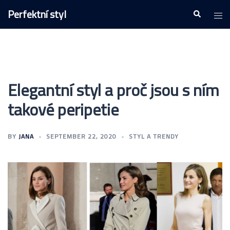
Skip
Perfektní styl
Togg
Search
to
men
content
Elegantní styl a proč jsou s ním
takové peripetie
BY
JANA
SEPTEMBER 22, 2020
STYL A TRENDY