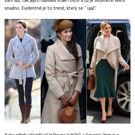
vám líbí, tak jejich nabídka stále roste a už je seženete velmi
snadno. Evidentně je to trend, který se ” ujal”.
Kate někdy přezdívají královna kabátů a časopis Vogue o