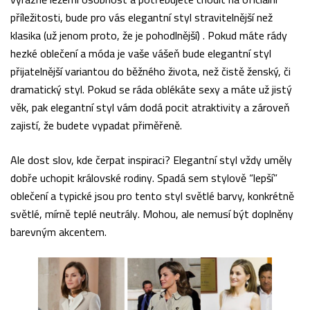
příležitosti, bude pro vás elegantní styl stravitelnější než
klasika (už jenom proto, že je pohodlnější) . Pokud máte rády
hezké oblečení a móda je vaše vášeň bude elegantní styl
přijatelnější variantou do běžného života, než čistě ženský, či
dramatický styl. Pokud se ráda oblékáte sexy a máte už jistý
věk, pak elegantní styl vám dodá pocit atraktivity a zároveň
zajistí, že budete vypadat přiměřeně.
Ale dost slov, kde čerpat inspiraci? Elegantní styl vždy uměly
dobře uchopit královské rodiny. Spadá sem stylově “lepší”
oblečení a typické jsou pro tento styl světlé barvy, konkrétně
světlé, mírně teplé neutrály. Mohou, ale nemusí být doplněny
barevným akcentem.