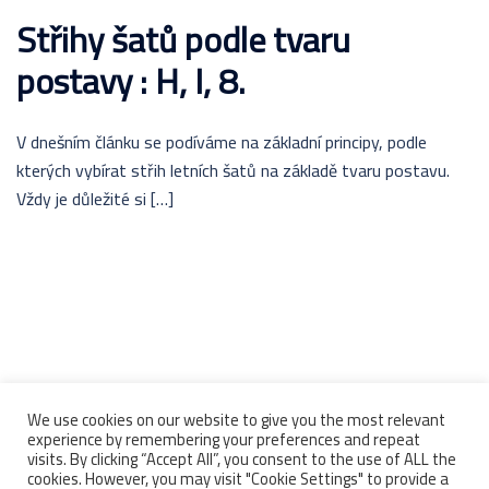
Střihy šatů podle tvaru
postavy : H, I, 8.
V dnešním článku se podíváme na základní principy, podle
kterých vybírat střih letních šatů na základě tvaru postavu.
Vždy je důležité si […]
© 2026 Perfektní styl. Proudly powered by
Sydney
We use cookies on our website to give you the most relevant
experience by remembering your preferences and repeat
Texty, koláže a fotografie na tomto webu jsou majetkem
visits. By clicking “Accept All”, you consent to the use of ALL the
autora a jsou chráněny autorským právem. Jejich šíření bez
cookies. However, you may visit "Cookie Settings" to provide a