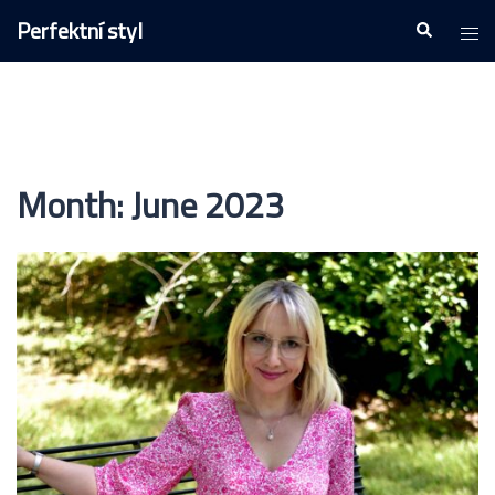
Skip
Perfektní styl
Togg
Search
to
men
content
Month:
June 2023