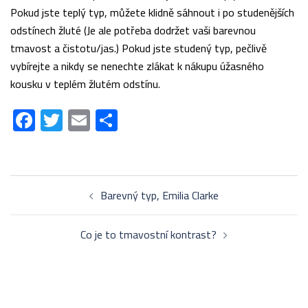
Pokud jste teplý typ, můžete klidně sáhnout i po studenějších
odstínech žluté (Je ale potřeba dodržet vaši barevnou
tmavost a čistotu/jas.) Pokud jste studený typ, pečlivě
vybírejte a nikdy se nenechte zlákat k nákupu úžasného
kousku v teplém žlutém odstínu.
Facebook
Twitter
Email
Share
Post
Barevný typ, Emilia Clarke
navigation
Co je to tmavostní kontrast?