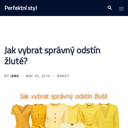
Skip
Perfektní styl
Togg
Search
to
men
content
Jak vybrat správný odstín
žluté?
BY
JANA
MAY 30, 2019
BARVY