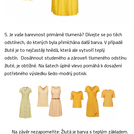
5. Je vaše barevnost primárně tlumená? Dívejte se po těch
odstínech, do kterých byla přimíchána další barva. V případě
žluté je to nejčastěji hnědá, která ale vytvoří teplý
odstín. Dosáhnout studeného a zároveň tlumeného odstínu
žluté, je obtížné. Na šatech úplně vlevo pomáhá k dosažení
potřebného výsledku šedo-modrý potisk.
Na závěr nezapomeňte: Žlutá je barva s teplým základem.