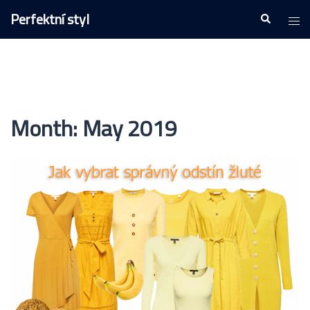
Skip
Perfektní styl
Togg
Search
to
men
content
Month:
May 2019