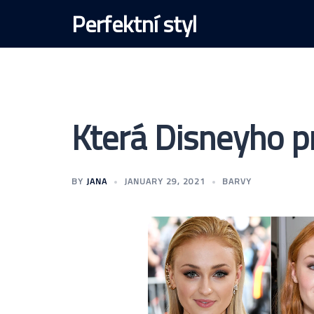
Skip
Perfektní styl
to
content
Která Disneyho p
BY
JANA
JANUARY 29, 2021
BARVY