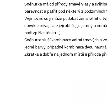
Sněhurka má od přírody tmavé vlasy a světlou
barevnost a patřit pod některý z podzimních ty
Výjimečně se jí může podobat žena letního typ
obvykle mívají, ale její obličej je jemný a n
podtyp Nastěnka :-)).
Sněhurce sluší kombinace velmi tmavých a velm
jedné barvy, případně kombinace dvou neutrá
Zkrátka a dobře na jednom místě jí příroda př