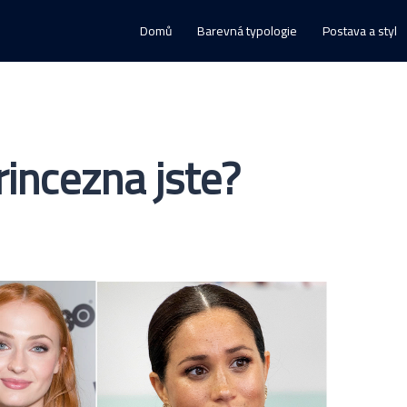
Domů
Barevná typologie
Postava a styl
rincezna jste?