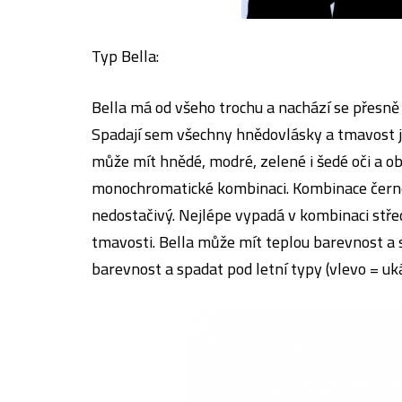
Typ Bella:
Bella má od všeho trochu a nachází se přesně na
Spadají sem všechny hnědovlásky a tmavost jej
může mít hnědé, modré, zelené i šedé oči a ob
monochromatické kombinaci. Kombinace černé + 
nedostačivý. Nejlépe vypadá v kombinaci stře
tmavosti. Bella může mít teplou barevnost a s
barevnost a spadat pod letní typy (vlevo = uk