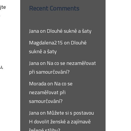
jte
Recent Comments
ě
Jana
on
Dlouhé sukně a šaty
Magdalena215
on
Dlouhé
sukně a šaty
Jana
on
Na co se nezaměřovat
u,
při samourčování?
Morada
on
Na co se
nezaměřovat při
samourčování?
Jana
on
Můžete si s postavou
H dovolit ženské a zajímavě
řešené střihy?