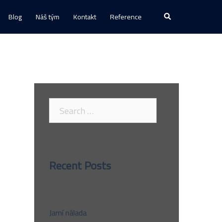
Search
Blog
Náš tým
Kontakt
Reference
Search
for:
Recent Posts
Jarní nálada