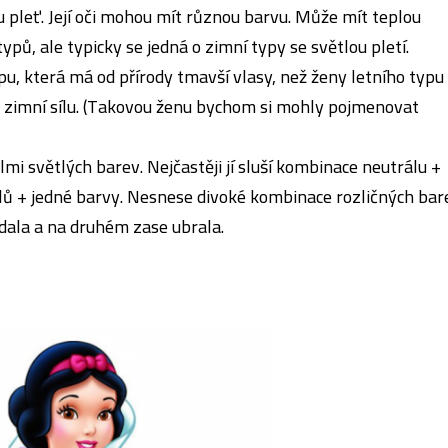
 pleť. Její oči mohou mít různou barvu. Může mít teplou
pů, ale typicky se jedná o zimní typy se světlou pletí.
u, která má od přírody tmavší vlasy, než ženy letního typu
emá zimní sílu. (Takovou ženu bychom si mohly pojmenovat
i světlých barev. Nejčastěji jí sluší kombinace neutrálu +
lů + jedné barvy. Nesnese divoké kombinace rozličných bar
idala a na druhém zase ubrala.