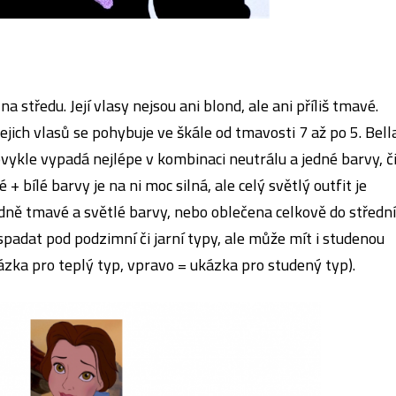
 středu. Její vlasy nejsou ani blond, ale ani příliš tmavé.
ich vlasů se pohybuje ve škále od tmavosti 7 až po 5. Bell
vykle vypadá nejlépe v kombinaci neutrálu a jedné barvy, či
bílé barvy je na ni moc silná, ale celý světlý outfit je
dně tmavé a světlé barvy, nebo oblečena celkově do střední
padat pod podzimní či jarní typy, ale může mít i studenou
ázka pro teplý typ, vpravo = ukázka pro studený typ).