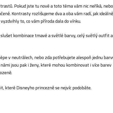
rastů. Pokud jste tu nové a toto téma vám nic neříká, nebo
hčeně. Kontrasty rozlišujeme dva a oba vám radí, jak ideáln
vyzdvihly to, co vám příroda dala do vínku.
 slušet kombinace tmavé a světlé barvy, celý světlý outfit a
lépe v neutrálech, nebo zda potřebujete alespoň jednu barv
 námi jsou pak i ženy, které mohou kombinovat i více barev
rozeně.
t, které Disneyho princezně se nejvíc podobáte.