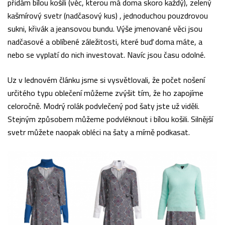
přidám bílou košili (věc, kterou má doma skoro každý), zelený
kašmírový svetr (nadčasový kus) , jednoduchou pouzdrovou
sukni, křivák a jeansovou bundu. Výše jmenované věci jsou
nadčasové a oblíbené záležitosti, které buď doma máte, a
nebo se vyplatí do nich investovat. Navíc jsou času odolné.
Uz v
lednovém článku
jsme si vysvětlovali, že počet nošení
určitého typu oblečení můžeme zvýšit tím, že ho zapojíme
celoročně. Modrý rolák podvlečený pod šaty jste už viděli.
Stejným způsobem můžeme podvléknout i bílou košili. Silnější
svetr můžete naopak obléci na šaty a mírně podkasat.