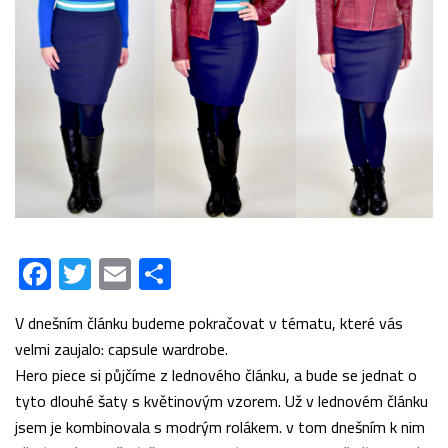
Facebook
Twitter
Email
Share
V dnešním článku budeme pokračovat v tématu, které vás
velmi zaujalo: capsule wardrobe.
Hero piece si půjčíme z lednového článku, a bude se jednat o
tyto
dlouhé šaty s květinovým vzorem. Už v lednovém článku
jsem je kombinovala s modrým rolákem. v tom dnešním k nim