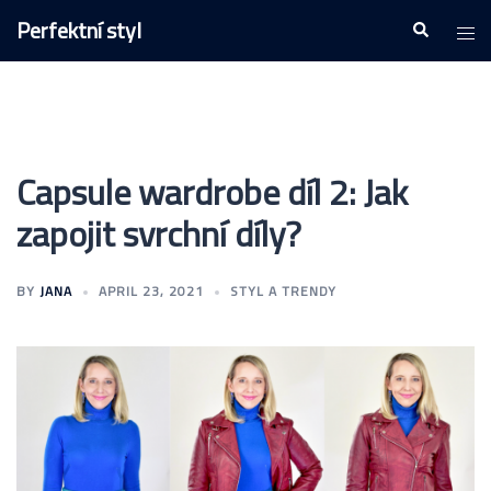
Skip
Perfektní styl
Togg
Search
to
men
content
Capsule wardrobe díl 2: Jak
zapojit svrchní díly?
BY
JANA
APRIL 23, 2021
STYL A TRENDY