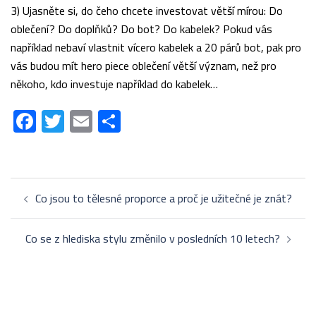
3) Ujasněte si, do čeho chcete investovat větší mírou: Do
oblečení? Do doplňků? Do bot? Do kabelek? Pokud vás
například nebaví vlastnit vícero kabelek a 20 párů bot, pak pro
vás budou mít hero piece oblečení větší význam, než pro
někoho, kdo investuje například do kabelek…
Facebook
Twitter
Email
Share
Post
Co jsou to tělesné proporce a proč je užitečné je znát?
navigation
Co se z hlediska stylu změnilo v posledních 10 letech?