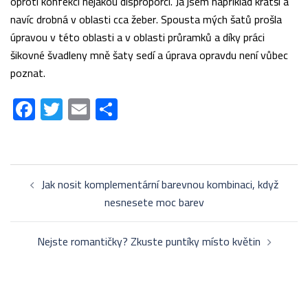
oproti konfekci nějakou disproporci. Já jsem například kratší a
navíc drobná v oblasti cca žeber. Spousta mých šatů prošla
úpravou v této oblasti a v oblasti průramků a díky práci
šikovné švadleny mně šaty sedí a úprava opravdu není vůbec
poznat.
Facebook
Twitter
Email
Share
Post
Jak nosit komplementární barevnou kombinaci, když
navigation
nesnesete moc barev
Nejste romantičky? Zkuste puntíky místo květin