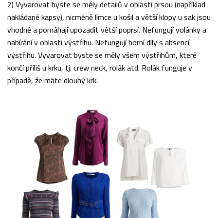
2) Vyvarovat byste se měly detailů v oblasti prsou (například
nakládané kapsy), nicméně límce u košil a větší klopy u sak jsou
vhodné a pomáhají upozadit větší poprsí. Nefungují volánky a
nabírání v oblasti výstřihu. Nefungují horní díly s absencí
výstřihu. Vyvarovat byste se měly všem výstřihům, které
končí příliš u krku, tj. crew neck, rolák atd. Rolák funguje v
případě, že máte dlouhý krk.