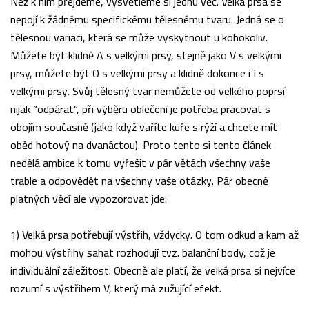
Než k nim přejdeme, vysvětleme si jednu věc. Velká prsa se
nepojí k žádnému specifickému tělesnému tvaru. Jedná se o
tělesnou variaci, která se může vyskytnout u kohokoliv.
Můžete být klidně A s velkými prsy, stejně jako V s velkými
prsy, můžete být O s velkými prsy a klidně dokonce i I s
velkými prsy. Svůj tělesný tvar nemůžete od velkého poprsí
nijak “odpárat”, při výběru oblečení je potřeba pracovat s
obojím současně (jako když vaříte kuře s rýží a chcete mít
oběd hotový na dvanáctou). Proto tento si tento článek
nedělá ambice k tomu vyřešit v pár větách všechny vaše
trable a odpovědět na všechny vaše otázky. Pár obecně
platných věcí ale vypozorovat jde:
1) Velká prsa potřebují výstřih, vždycky. O tom odkud a kam až
mohou výstřihy sahat rozhodují tvz. balanční body, což je
individuální záležitost. Obecně ale platí, že velká prsa si nejvíce
rozumí s výstřihem V, který má zužující efekt.