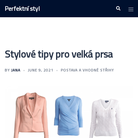
Skip
Perfektní styl
Togg
Search
to
men
content
Stylové tipy pro velká prsa
BY
JANA
JUNE 9, 2021
POSTAVA A VHODNÉ STŘIHY