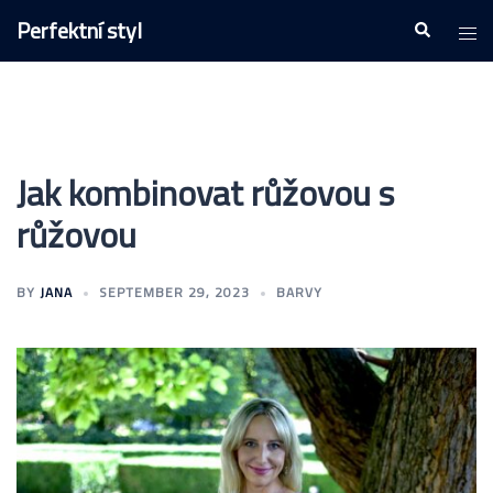
Skip
Perfektní styl
Togg
Search
to
men
content
Jak kombinovat růžovou s
růžovou
BY
JANA
SEPTEMBER 29, 2023
BARVY