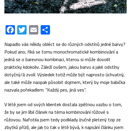
Facebook
Twitter
Email
Share
Napadlo vás někdy obléct se do různých odstínů jedné barvy?
Pokud ano, říká se tomu monochromatické kombinování a
jedná se o barevnou kombinaci, kterou si může dovolit
prakticky kdokoliv. Záleží ovšem, jakou barvu a jaké odstíny
dotyčný/á zvolí. Výsledek totiž může být naprosto úchvatný,
ale také může naopak působit dojmem, který by moje babička
nazvala pořekadlem: “Každý pes, jiná ves”.
V létě jsem od svých klientek dostala zpětnou vazbu o tom,
že by se jim líbil článek na téma kombinování růžové s
růžovou. Nafotila jsem tedy podklady (ručně pletený top ze
zbytků přízí), ale jak to tak v létě bývá, k napsání článku jsem