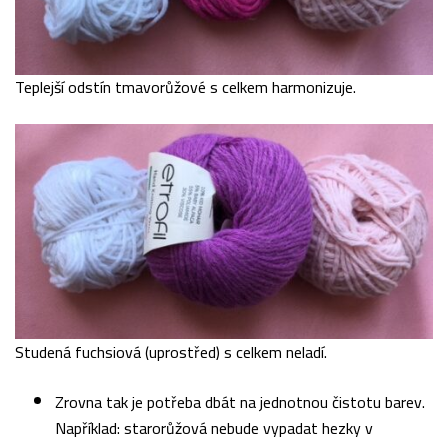
Teplejší odstín tmavorůžové s celkem harmonizuje.
Studená fuchsiová (uprostřed) s celkem neladí.
Zrovna tak je potřeba dbát na jednotnou čistotu barev.
Například: starorůžová nebude vypadat hezky v