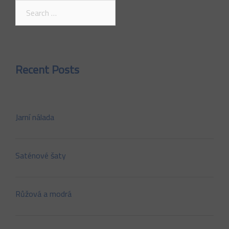
Search
for:
Recent Posts
Jarní nálada
Saténové šaty
Růžová a modrá