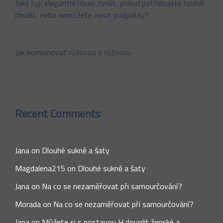
Jaký typ elegantní obuvi zvolit, pokud potřebujete hodně
chodit, nebo nemůžete nosit podpatky?
Jak kombinovat růžovou s růžovou
Recent Comments
Jana
on
Dlouhé sukně a šaty
Magdalena215
on
Dlouhé sukně a šaty
Jana
on
Na co se nezaměřovat při samourčování?
Morada
on
Na co se nezaměřovat při samourčování?
Jana
on
Můžete si s postavou H dovolit ženské a