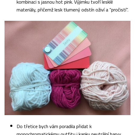
kombinaci s jasnou hot pink. Výjimku tvoří lesklé
materiály, přičemž lesk tlumený odstín oživí a “pročistí”.
Do třetice bych vám poradila přidat k
monochromatickému outfitu i kapku neutrální barvy.