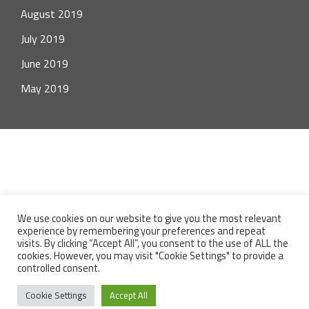
August 2019
July 2019
June 2019
May 2019
© 2026 Perfektní styl. Proudly powered by
Sydney
We use cookies on our website to give you the most relevant
experience by remembering your preferences and repeat
Texty, koláže a fotografie na tomto webu jsou majetkem
visits. By clicking “Accept All”, you consent to the use of ALL the
autora a jsou chráněny autorským právem. Jejich šíření bez
cookies. However, you may visit "Cookie Settings" to provide a
controlled consent.
souhlasu autora je zakázané. Fotografie celebrit jsou čerpané
z veřejně dostupných zdrojů a perfektnistyl.cz si na ně
Cookie Settings
Accept All
nenárokuje autorská práva.