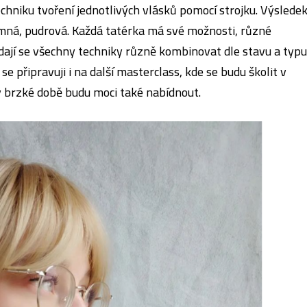
echniku tvoření jednotlivých vlásků pomocí strojku. Výsledek
jemná, pudrová. Každá tatérka má své možnosti, různé
dají se všechny techniky různě kombinovat dle stavu a typu
se připravuji i na další masterclass, kde se budu školit v
 v brzké době budu moci také nabídnout.