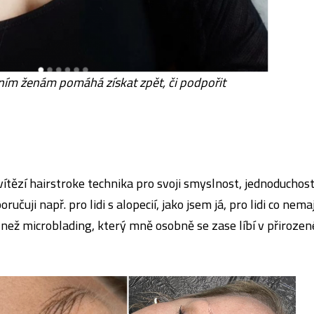
tním ženám pomáhá získat zpět, či podpořit
ítězí hairstroke technika pro svoji smyslnost, jednoduchost
uji např. pro lidi s alopecií, jako jsem já, pro lidi co nemaj
e než microblading, který mně osobně se zase líbí v přirozen