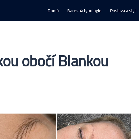
Domů
Barevná typologie
Postava a styl
kou obočí Blankou