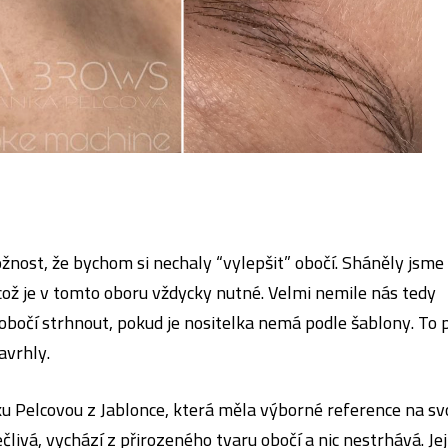
žnost, že bychom si nechaly “vylepšit” obočí. Sháněly jsme
ož je v tomto oboru vždycky nutné. Velmi nemile nás tedy
 obočí strhnout, pokud je nositelka nemá podle šablony. To 
avrhly.
ku Pelcovou z Jablonce, která měla výborné reference na sv
ečlivá, vychází z přirozeného tvaru obočí a nic nestrhává. Jej