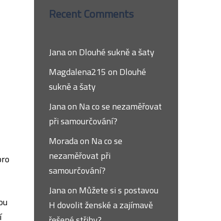
Recent Comments
Jana
on
Dlouhé sukně a šaty
Magdalena215
on
Dlouhé
sukně a šaty
Jana
on
Na co se nezaměřovat
při samourčování?
Morada
on
Na co se
nezaměřovat při
pro
samourčování?
Jana
on
Můžete si s postavou
ou
H dovolit ženské a zajímavě
í
řešené střihy?