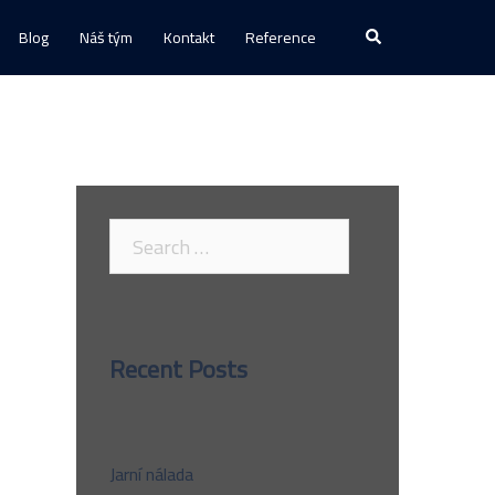
Search
Blog
Náš tým
Kontakt
Reference
Search
for:
Recent Posts
Jarní nálada