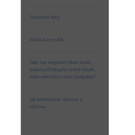
Saténové šaty
Růžová a modrá
Jaký typ elegantní obuvi zvolit,
pokud potřebujete hodně chodit,
nebo nemůžete nosit podpatky?
Jak kombinovat růžovou s
růžovou