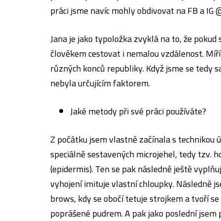
práci jsme navíc mohly obdivovat na
FB
a
IG 
Jana je jako typoložka zvyklá na to, že pokud
člověkem cestovat i nemalou vzdálenost. Míří k
různých konců republiky. Když jsme se tedy s
nebyla určujícím faktorem.
Jaké metody při své práci používáte?
Z počátku jsem vlastně začínala s technikou ú
speciálně sestavených microjehel, tedy tzv. ho
(epidermis). Ten se pak následně ještě vyplňu
vyhojení imituje vlastní chloupky. Následně js
brows, kdy se obočí tetuje strojkem a tvoří se
poprášené pudrem. A pak jako poslední jsem 