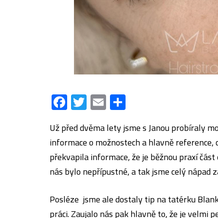
Facebook
Twitter
Email
Share
Už před dvěma lety jsme s Janou probíraly mo
informace o možnostech a hlavně reference, c
překvapila informace, že je běžnou praxí část
nás bylo nepřípustné, a tak jsme celý nápad z
Posléze jsme ale dostaly tip na tatérku Blan
práci. Zaujalo nás pak hlavně to, že je velmi p