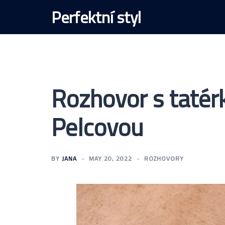
Skip
Perfektní styl
to
content
Rozhovor s tatér
Pelcovou
BY
JANA
MAY 20, 2022
ROZHOVORY