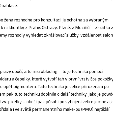
@nahlave
.
 se žena rozhodne pro konzultaci, je ochotna za vybraným
 ní klientky z Prahy, Ostravy, Plzně, z Meziříčí – zkrátka 
amy rozhodly vyhledat zkrášlovací služby, vzdálenost salo
pravy obočí, a to microblading – to je technika pomocí
lderu a čepelky, které vytvoří tah v první vrstvičce pokožk
je opět pigmentem. Tato technika je velice přirozená a po
em pak tuto techniku doplnila o další techniky, jako je powd
 tzv. pixelky – obočí pak působí po vyhojení velice jemně a j
přidala i ve světě permanentního make-pu (PMU) nejtěžší