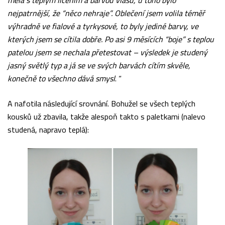
měla s teplým líčením a barvou vlasů, u toho bylo
nejpatrnější, že “něco nehraje”. Oblečení jsem volila téměř
výhradně ve fialové a tyrkysové, to byly jediné barvy, ve
kterých jsem se cítila dobře. Po asi 9 měsících “boje” s teplou
patelou jsem se nechala přetestovat – výsledek je studený
jasný světlý typ a já se ve svých barvách cítím skvěle,
konečně to všechno dává smysl
. “
A nafotila následující srovnání. Bohužel se všech teplých
kousků už zbavila, takže alespoň takto s paletkami (nalevo
studená, napravo teplá):