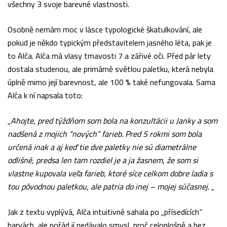
všechny 3 svoje barevné vlastnosti.
Osobně nemám moc v lásce typologické škatulkování, ale
pokud je někdo typickým představitelem jasného léta, pak je
to Alča. Alča má vlasy tmavosti 7 a zářivé oči. Před pár lety
dostala studenou, ale primárně světlou paletku, která nebyla
úplně mimo její barevnost, ale 100 % také nefungovala. Sama
Alča k ní napsala toto:
„
Ahojte, pred týždňom som bola na konzultácii u Janky a som
nadšená z mojich “nových” farieb. Pred 5 rokmi som bola
určená inak a aj keď tie dve paletky nie sú diametrálne
odlišné, predsa len tam rozdiel je a ja žasnem, že som si
vlastne kupovala veľa farieb, ktoré síce celkom dobre ladia s
tou pôvodnou paletkou, ale patria do inej – mojej súčasnej
. „
Jak z textu vyplývá, Alča intuitivně sahala po „přísedících“
barvách, ale pořád jí nedávalo smysl, proč celoplošně a bez