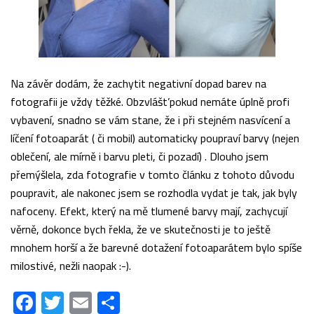
Na závěr dodám, že zachytit negativní dopad barev na
fotografii je vždy těžké. Obzvlášt’pokud nemáte úplně profi
vybavení, snadno se vám stane, že i při stejném nasvícení a
líčení fotoaparát ( či mobil) automaticky poupraví barvy (nejen
oblečení, ale mírně i barvu pleti, či pozadí) . Dlouho jsem
přemýšlela, zda fotografie v tomto článku z tohoto důvodu
poupravit, ale nakonec jsem se rozhodla vydat je tak, jak byly
nafoceny. Efekt, který na mě tlumené barvy mají, zachycují
věrně, dokonce bych řekla, že ve skutečnosti je to ještě
mnohem horší a že barevné dotažení fotoaparátem bylo spíše
milostivé, nežli naopak :-).
Facebook
Twitter
Email
Share