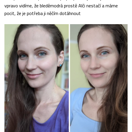
vpravo vidíme, že bleděmodrá prostě Alči nestačí a máme
pocit, že je potřeba ji něčím dotáhnout