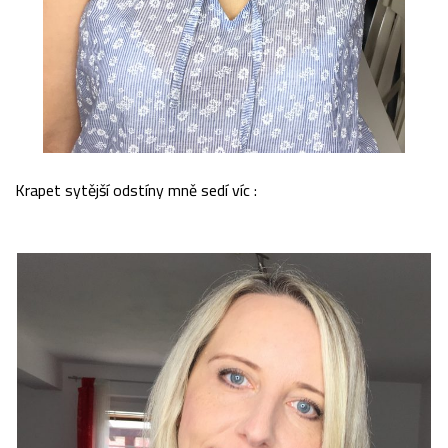
Krapet sytější odstíny mně sedí víc :