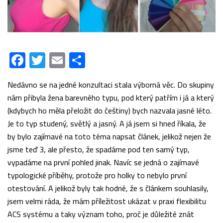
Facebook
Twitter
Email
Share
Nedávno se na jedné konzultaci stala výborná věc. Do skupiny
nám přibyla žena barevného typu, pod který patřím i já a který
(kdybych ho měla přeložit do češtiny) bych nazvala jasné léto.
Je to typ studený, světlý a jasný. A já jsem si hned říkala, že
by bylo zajímavé na toto téma napsat článek, jelikož nejen že
jsme teď 3, ale přesto, že spadáme pod ten samý typ,
vypadáme na první pohled jinak. Navíc se jedná o zajímavé
typologické příběhy, protože pro holky to nebylo první
otestování. A jelikož byly tak hodné, že s článkem souhlasily,
jsem velmi ráda, že mám příležitost ukázat v praxi flexibilitu
ACS systému a taky význam toho, proč je důležité znát