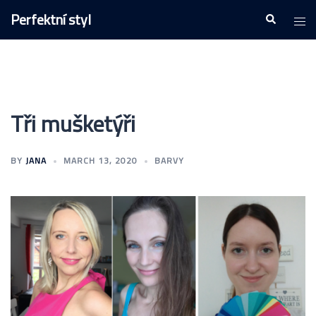
Skip
Perfektní styl
Togg
Search
to
men
content
Tři mušketýři
BY
JANA
MARCH 13, 2020
BARVY