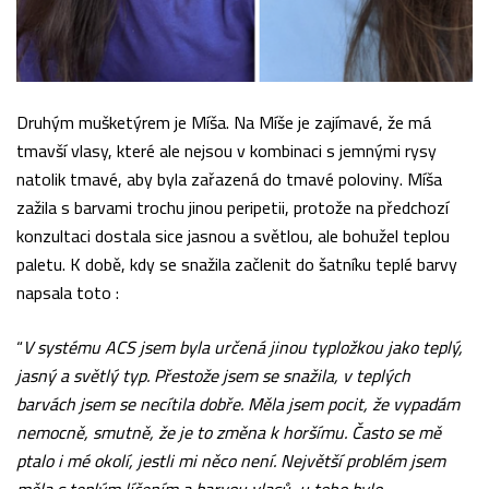
Druhým mušketýrem je Míša. Na Míše je zajímavé, že má
tmavší vlasy, které ale nejsou v kombinaci s jemnými rysy
natolik tmavé, aby byla zařazená do tmavé poloviny. Míša
zažila s barvami trochu jinou peripetii, protože na předchozí
konzultaci dostala sice jasnou a světlou, ale bohužel teplou
paletu. K době, kdy se snažila začlenit do šatníku teplé barvy
napsala toto :
“
V systému ACS jsem byla určená jinou typložkou jako teplý,
jasný a světlý typ. Přestože jsem se snažila, v teplých
barvách jsem se necítila dobře. Měla jsem pocit, že vypadám
nemocně, smutně, že je to změna k horšímu. Často se mě
ptalo i mé okolí, jestli mi něco není. Největší problém jsem