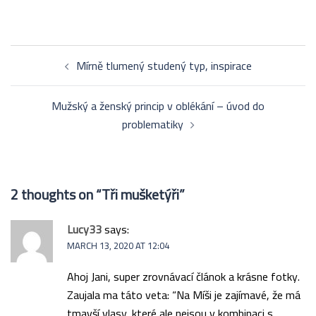
Post
Mírně tlumený studený typ, inspirace
navigation
Mužský a ženský princip v oblékání – úvod do
problematiky
2 thoughts on “
Tři mušketýři
”
Lucy33
says:
MARCH 13, 2020 AT 12:04
Ahoj Jani, super zrovnávací článok a krásne fotky.
Zaujala ma táto veta: “Na Míši je zajímavé, že má
tmavší vlasy, které ale nejsou v kombinaci s