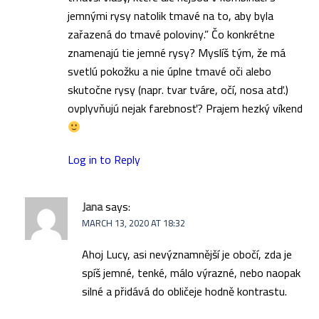
jemnými rysy natolik tmavé na to, aby byla
zařazená do tmavé poloviny.” Čo konkrétne
znamenajú tie jemné rysy? Myslíš tým, že má
svetlú pokožku a nie úplne tmavé oči alebo
skutočne rysy (napr. tvar tváre, očí, nosa atď.)
ovplyvňujú nejak farebnosť? Prajem hezký víkend
Log in to Reply
Jana
says:
MARCH 13, 2020 AT 18:32
Ahoj Lucy, asi nevýznamnější je obočí, zda je
spíš jemné, tenké, málo výrazné, nebo naopak
silné a přidává do obličeje hodně kontrastu.