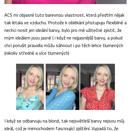
ACS mi objasnil tuto barevnou vlastnost, která předtím nějak
tak létala ve vzduchu. Protože k oblékání přistupuju flexibilně a
nechci nosit jen ideální barvy, bylo pro mě užitečné zjistit, že
mým ideálem jsou jasné ( i když ne nejjasnější) barvy, a pokud
chci porušit pravidla můžu sáhnout i po těch lehce tlumených
(nikoliv středně a více tlumených)
I když se odbarvuju na blond, tak nejsvětleší barvy nejsou můj
ideál, což je mimochodem fascinující zjištění. Vypadá to, že