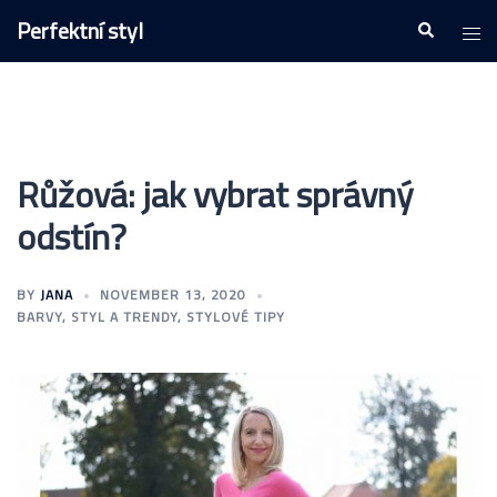
Skip
Perfektní styl
Togg
Search
to
men
content
Růžová: jak vybrat správný
odstín?
BY
JANA
NOVEMBER 13, 2020
BARVY
,
STYL A TRENDY
,
STYLOVÉ TIPY