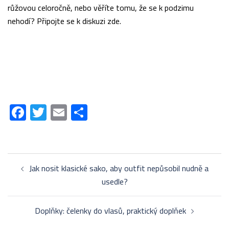
růžovou celoročně, nebo věříte tomu, že se k podzimu
nehodí? Připojte se k diskuzi
zde
.
Facebook
Twitter
Email
Share
Post
Jak nosit klasické sako, aby outfit nepůsobil nudně a
navigation
usedle?
Doplňky: čelenky do vlasů, praktický doplňek