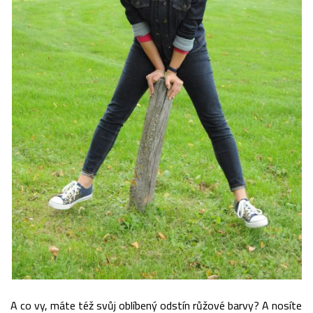
A co vy, máte též svůj oblíbený odstín růžové barvy? A nosíte