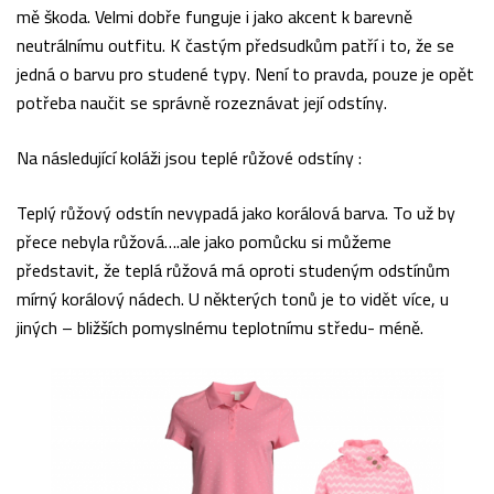
mě škoda. Velmi dobře funguje i jako akcent k barevně
neutrálnímu outfitu. K častým předsudkům patří i to, že se
jedná o barvu pro studené typy. Není to pravda, pouze je opět
potřeba naučit se správně rozeznávat její odstíny.
Na následující koláži jsou teplé růžové odstíny :
Teplý růžový odstín nevypadá jako korálová barva. To už by
přece nebyla růžová….ale jako pomůcku si můžeme
představit, že teplá růžová má oproti studeným odstínům
mírný korálový nádech. U některých tonů je to vidět více, u
jiných – bližších pomyslnému teplotnímu středu- méně.