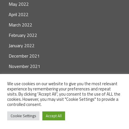
May 2022
April 2022
March 2022
February 2022
January 2022
December 2021
November 2021
October 2021
We use cookies on our website to give you the most relevant
September 2021
experience by remembering your preferences and repeat
visits. By clicking “Accept All”, you consent to the use of ALL the
August 2021
cookies. However, you may visit "Cookie Settings" to provide a
controlled consent.
July 2021
Cookie Settings
Accept All
June 2021
May 2021