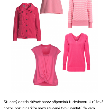
Studený odstín růžové barvy připomíná fuchsiovou. U růžové
pozor, pokud patříte mezi studené typy, neplatí, že vám